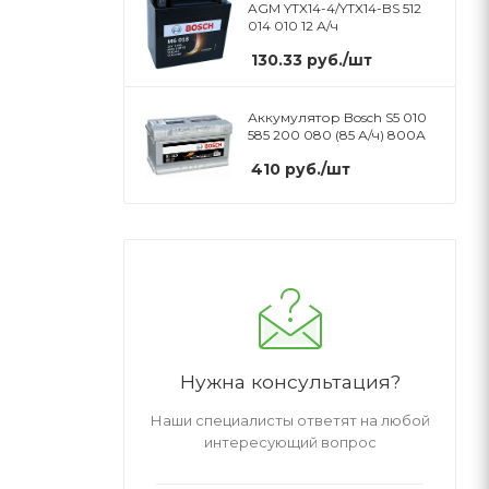
AGM YTX14-4/YTX14-BS 512
014 010 12 А/ч
130.33
руб.
/шт
Аккумулятор Bosch S5 010
585 200 080 (85 А/ч) 800А
410
руб.
/шт
Нужна консультация?
Наши специалисты ответят на любой
интересующий вопрос