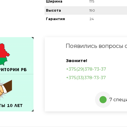
Ширина
175
Высота
190
Гарантия
24
Появились вопросы о
Звоните!
+375(29)378-73-37
+375(33)378-73-37
7 спец