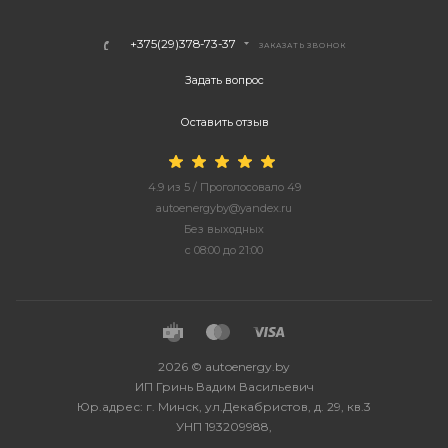
+375(29)378-73-37
ЗАКАЗАТЬ ЗВОНОК
Задать вопрос
Оставить отзыв
4.9
из
5
/ Проголосовало
49
autoenergyby@yandex.ru
Без выходных
с 08:00 до 21:00
2026 © autoenergy.by
ИП Гринь Вадим Васильевич
Юр.адрес: г. Минск, ул.Декабристов, д. 29, кв.3
УНП 193209988,