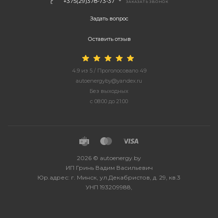
+375(29)378-73-37
ЗАКАЗАТЬ ЗВОНОК
Задать вопрос
Оставить отзыв
4.9
из
5
/ Проголосовало
49
autoenergyby@yandex.ru
Без выходных
с 08:00 до 21:00
2026 © autoenergy.by
ИП Гринь Вадим Васильевич
Юр.адрес: г. Минск, ул.Декабристов, д. 29, кв.3
УНП 193209988,