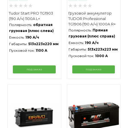
Tudor Start PRO TG1903
Грузовой аккумулятор
(190 А/ч) 1100A L+
TUDOR Professional
TG1906 (190 А/ч) 1000А R+
Полярность:
обратная
Полярность:
Прямая
грузовая (плюс слева)
грузовая (плюс справа)
Емкость:
190 А/ч
Емкость:
190 А/ч
Габариты:
513x223x220 мм
Габариты:
513x223x223 мм
Пусковой ток:
1100 А
Пусковой ток:
1000 А
ПОД ЗАКАЗ
ПОД ЗАКАЗ