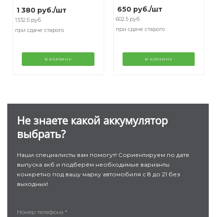
650
руб.
/шт
1 380
руб.
/шт
602.5 руб.
1332.5 руб.
при сдаче старого
при сдаче старого
В КОРЗИНУ
В КОРЗИНУ
Не знаете какой аккумулятор
выбрать?
Наши специалисты вам помогут! Сориентируем по дате
выпуска акб и подберём необходимые варианты
конкретно под вашу марку автомобиля с 8 до 21 без
выходных!
Номер телефона
*