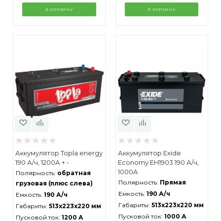
В КОРЗИНУ
В КОРЗИНУ
Аккумулятор Topla energy
Аккумулятор Exide
190 А/ч, 1200А + -
Economy EH1903 190 А/ч,
1000A
Полярность:
обратная
Полярность:
Прямая
грузовая (плюс слева)
Емкость:
190 А/ч
Емкость:
190 А/ч
Габариты:
513x223x220 мм
Габариты:
513x223x220 мм
Пусковой ток:
1000 А
Пусковой ток:
1200 А