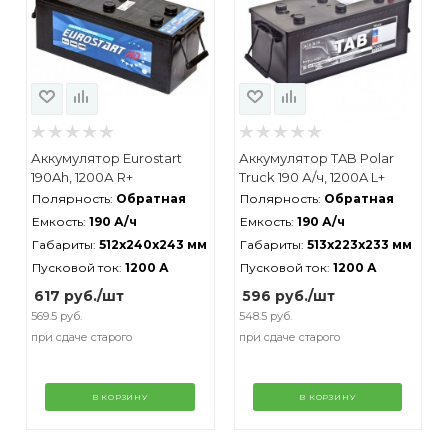
Аккумулятор Eurostart
Аккумулятор TAB Polar
190Ah, 1200А R+
Truck 190 А/ч, 1200A L+
Полярность:
Обратная
Полярность:
Обратная
Емкость:
190 А/ч
Емкость:
190 А/ч
Габариты:
512x240x243 мм
Габариты:
513x223x233 мм
Пусковой ток:
1200 А
Пусковой ток:
1200 А
617
руб.
/шт
596
руб.
/шт
569.5 руб.
548.5 руб.
при сдаче старого
при сдаче старого
В КОРЗИНУ
В КОРЗИНУ