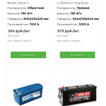
190Ah, 1100А + -
ч, 1200A R+ под болт
Полярность:
Обратная
Полярность:
Прямая
Емкость:
190 А/ч
Емкость:
190 А/ч
Габариты:
513x223x220 мм
Габариты:
524x239x240 мм
Пусковой ток:
1100 А
Пусковой ток:
1200 А
350
руб.
/шт
573
руб.
/шт
302.5 руб.
525.5 руб.
при сдаче старого
при сдаче старого
В КОРЗИНУ
В КОРЗИНУ