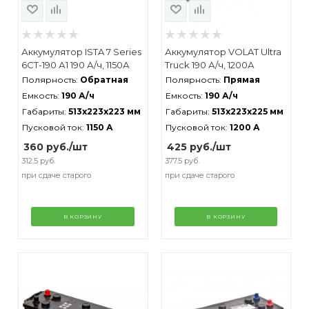
Аккумулятор ISTA 7 Series
Аккумулятор VOLAT Ultra
6СТ-190 А1 190 А/ч, 1150А
Truck 190 А/ч, 1200А
Полярность:
Обратная
Полярность:
Прямая
Емкость:
190 А/ч
Емкость:
190 А/ч
Габариты:
513x223x223 мм
Габариты:
513x223x225 мм
Пусковой ток:
1150 А
Пусковой ток:
1200 А
360
руб.
/шт
425
руб.
/шт
312.5 руб.
377.5 руб.
при сдаче старого
при сдаче старого
В КОРЗИНУ
В КОРЗИНУ