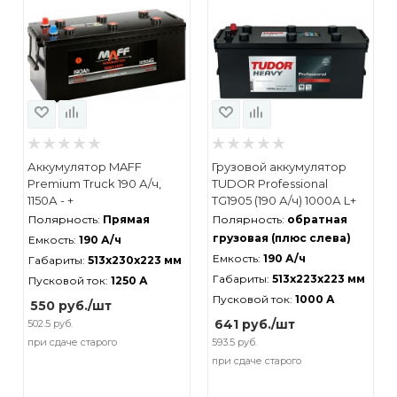
Аккумулятор MAFF
Грузовой аккумулятор
Premium Truck 190 А/ч,
TUDOR Professional
1150А - +
TG1905 (190 А/ч) 1000А L+
Полярность:
Прямая
Полярность:
обратная
грузовая (плюс слева)
Емкость:
190 А/ч
Емкость:
190 А/ч
Габариты:
513x230x223 мм
Габариты:
513x223x223 мм
Пусковой ток:
1250 А
Пусковой ток:
1000 А
550
руб.
/шт
641
руб.
/шт
502.5 руб.
при сдаче старого
593.5 руб.
при сдаче старого