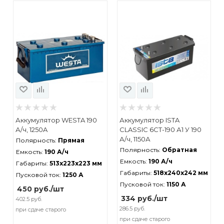
Аккумулятор WESTA 190
Аккумулятор ISTA
А/ч, 1250A
CLASSIC 6СТ-190 А1 У 190
А/ч, 1150А
Полярность:
Прямая
Полярность:
Обратная
Емкость:
190 А/ч
Емкость:
190 А/ч
Габариты:
513x223x223 мм
Габариты:
518x240x242 мм
Пусковой ток:
1250 А
Пусковой ток:
1150 А
450
руб.
/шт
334
руб.
/шт
402.5 руб.
286.5 руб.
при сдаче старого
при сдаче старого