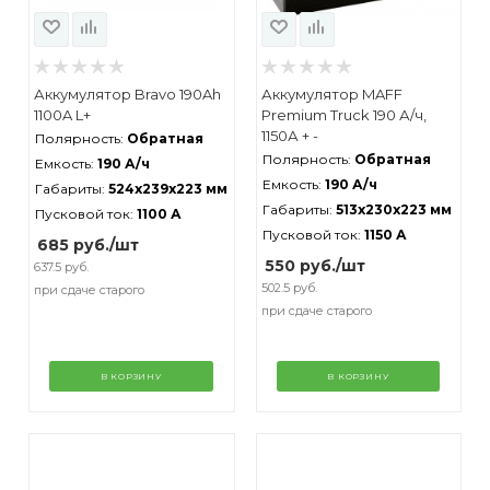
Аккумулятор Bravo 190Ah
Аккумулятор MAFF
1100A L+
Premium Truck 190 А/ч,
1150А + -
Полярность:
Обратная
Полярность:
Обратная
Емкость:
190 А/ч
Емкость:
190 А/ч
Габариты:
524x239x223 мм
Габариты:
513x230x223 мм
Пусковой ток:
1100 А
Пусковой ток:
1150 А
685
руб.
/шт
550
руб.
/шт
637.5 руб.
502.5 руб.
при сдаче старого
при сдаче старого
В КОРЗИНУ
В КОРЗИНУ