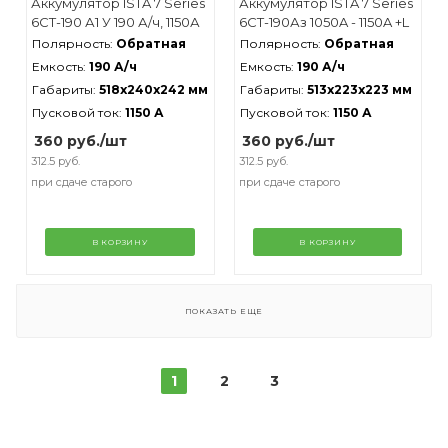
Аккумулятор ISTA 7 Series
Аккумулятор ISTA 7 Series
6СТ-190 А1 У 190 А/ч, 1150А
6СТ-190Аз 1050A - 1150A +L
Полярность:
Обратная
Полярность:
Обратная
Емкость:
190 А/ч
Емкость:
190 А/ч
Габариты:
518x240x242 мм
Габариты:
513x223x223 мм
Пусковой ток:
1150 А
Пусковой ток:
1150 А
360
руб.
/шт
360
руб.
/шт
312.5 руб.
312.5 руб.
при сдаче старого
при сдаче старого
В КОРЗИНУ
В КОРЗИНУ
ПОКАЗАТЬ ЕЩЕ
1
2
3