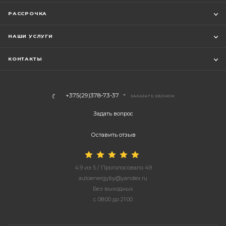
РАССРОЧКА
НАШИ УСЛУГИ
КОНТАКТЫ
+375(29)378-73-37
ЗАКАЗАТЬ ЗВОНОК
Задать вопрос
Оставить отзыв
4.9
из
5
/ Проголосовало
49
autoenergyby@yandex.ru
Без выходных
с 08:00 до 21:00